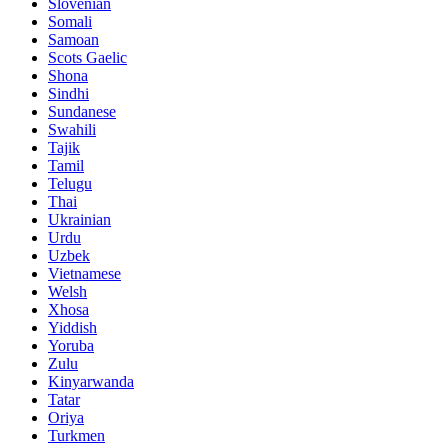
Slovenian
Somali
Samoan
Scots Gaelic
Shona
Sindhi
Sundanese
Swahili
Tajik
Tamil
Telugu
Thai
Ukrainian
Urdu
Uzbek
Vietnamese
Welsh
Xhosa
Yiddish
Yoruba
Zulu
Kinyarwanda
Tatar
Oriya
Turkmen