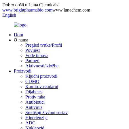
Dobro došli u Luna Chemicals!
www.brightpharmabio.com
www.lunachem.com
English
Dom
O nama
Pregled tvrtke/Profil
Povijest
Vođe timova
Partneri
Aktivnosti/izložbe
Proizvodi
Ključni proizvodi
CDMO
Kardio-vaskularni
Dijabetes
Protiv raka
Antibiotici
Antivirus
Središnji živčani sustav
Hipertenzija
ADC
Nukleozid