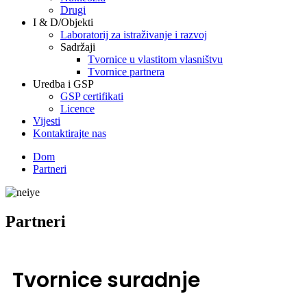
Drugi
I & D/Objekti
Laboratorij za istraživanje i razvoj
Sadržaji
Tvornice u vlastitom vlasništvu
Tvornice partnera
Uredba i GSP
GSP certifikati
Licence
Vijesti
Kontaktirajte nas
Dom
Partneri
Partneri
Tvornice suradnje