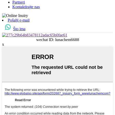
Partneri
Kontaktirajte nas
Pošalji e-mail
Što ima
wechat ID: lunachem6688
x