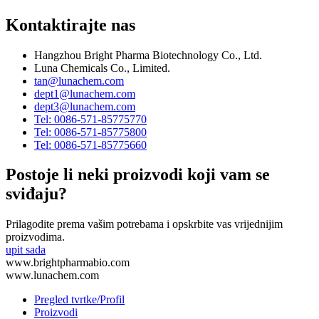
Kontaktirajte nas
Hangzhou Bright Pharma Biotechnology Co., Ltd.
Luna Chemicals Co., Limited.
tan@lunachem.com
dept1@lunachem.com
dept3@lunachem.com
Tel: 0086-571-85775770
Tel: 0086-571-85775800
Tel: 0086-571-85775660
Postoje li neki proizvodi koji vam se
sviđaju?
Prilagodite prema vašim potrebama i opskrbite vas vrijednijim
proizvodima.
upit sada
www.brightpharmabio.com
www.lunachem.com
Pregled tvrtke/Profil
Proizvodi