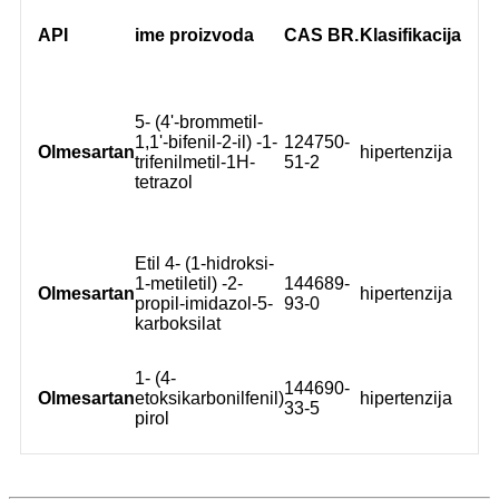
API
ime proizvoda
CAS BR.
Klasifikacija
5- (4'-brommetil-
1,1'-bifenil-2-il) -1-
124750-
Olmesartan
hipertenzija
trifenilmetil-1H-
51-2
tetrazol
Etil 4- (1-hidroksi-
1-metiletil) -2-
144689-
Olmesartan
hipertenzija
propil-imidazol-5-
93-0
karboksilat
1- (4-
144690-
Olmesartan
etoksikarbonilfenil)
hipertenzija
33-5
pirol