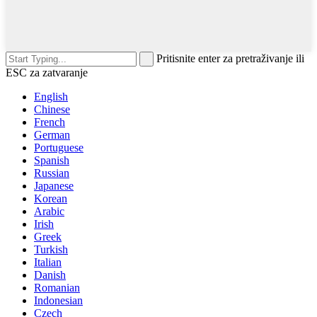
Pritisnite enter za pretraživanje ili
ESC za zatvaranje
English
Chinese
French
German
Portuguese
Spanish
Russian
Japanese
Korean
Arabic
Irish
Greek
Turkish
Italian
Danish
Romanian
Indonesian
Czech