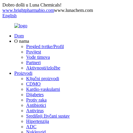
Dobro došli u Luna Chemicals!
www.brightpharmabio.com
www.lunachem.com
English
Dom
O nama
Pregled tvrtke/Profil
Povijest
Vođe timova
Partneri
Aktivnosti/izložbe
Proizvodi
Ključni proizvodi
CDMO
Kardio-vaskularni
Dijabetes
Protiv raka
Antibiotici
Antivirus
Središnji živčani sustav
Hipertenzija
ADC
Nukleozid