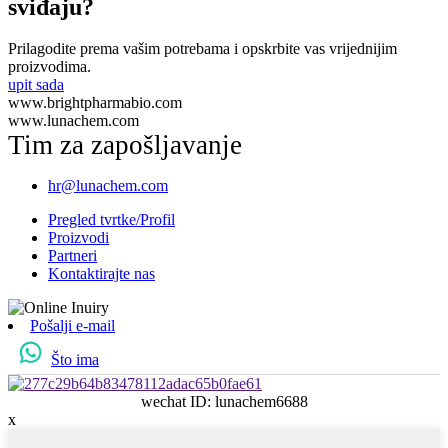
sviđaju?
Prilagodite prema vašim potrebama i opskrbite vas vrijednijim
proizvodima.
upit sada
www.brightpharmabio.com
www.lunachem.com
Tim za zapošljavanje
hr@lunachem.com
Pregled tvrtke/Profil
Proizvodi
Partneri
Kontaktirajte nas
Pošalji e-mail
Što ima
wechat ID: lunachem6688
x