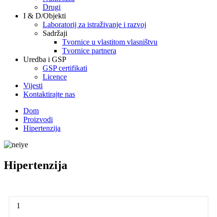
Drugi
I & D/Objekti
Laboratorij za istraživanje i razvoj
Sadržaji
Tvornice u vlastitom vlasništvu
Tvornice partnera
Uredba i GSP
GSP certifikati
Licence
Vijesti
Kontaktirajte nas
Dom
Proizvodi
Hipertenzija
Hipertenzija
1