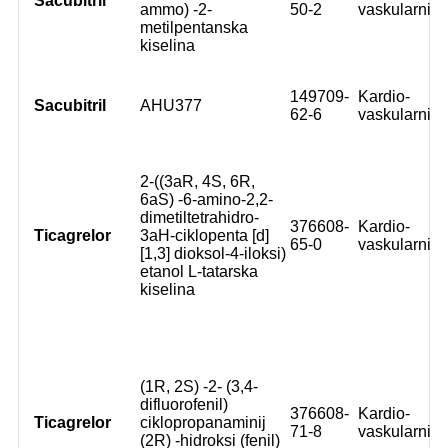
Sacubitril
ammo) -2-
50-2
vaskularni
metilpentanska
kiselina
149709-
Kardio-
Sacubitril
AHU377
62-6
vaskularni
2-((3aR, 4S, 6R,
6aS) -6-amino-2,2-
dimetiltetrahidro-
376608-
Kardio-
Ticagrelor
3aH-ciklopenta [d]
65-0
vaskularni
[1,3] dioksol-4-iloksi)
etanol L-tatarska
kiselina
(1R, 2S) -2- (3,4-
difluorofenil)
376608-
Kardio-
Ticagrelor
ciklopropanaminij
71-8
vaskularni
(2R) -hidroksi (fenil)