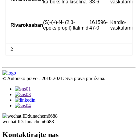
karboksilna kiselina
33-6
vaskularni
(S)-(+)-N- (2,3-
161596-
Kardio-
Rivaroksaban
epoksipropil) ftalimid
47-0
vaskularni
2
© Autorsko pravo - 2010-2021: Sva prava pridržana.
wechat ID: lunachem6688
Kontaktirajte nas