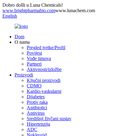
Dobro došli u Luna Chemicals!
www.brightpharmabio.com
www.lunachem.com
English
Dom
O nama
Pregled tvrtke/Profil
Povijest
Vođe timova
Partneri
Aktivnosti/izložbe
Proizvodi
Ključni proizvodi
CDMO
Kardio-vaskularni
Dijabetes
Protiv raka
Antibiotici
Antivirus
Središnji živčani sustav
Hipertenzija
ADC
Nukleozid