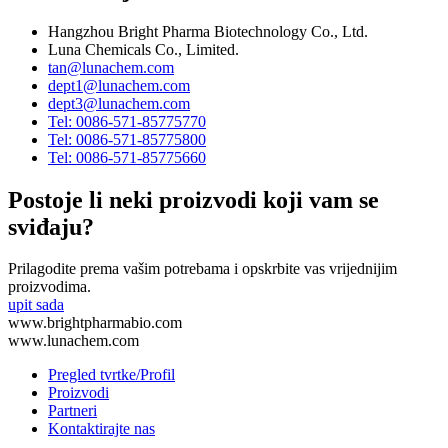
Hangzhou Bright Pharma Biotechnology Co., Ltd.
Luna Chemicals Co., Limited.
tan@lunachem.com
dept1@lunachem.com
dept3@lunachem.com
Tel: 0086-571-85775770
Tel: 0086-571-85775800
Tel: 0086-571-85775660
Postoje li neki proizvodi koji vam se
sviđaju?
Prilagodite prema vašim potrebama i opskrbite vas vrijednijim
proizvodima.
upit sada
www.brightpharmabio.com
www.lunachem.com
Pregled tvrtke/Profil
Proizvodi
Partneri
Kontaktirajte nas