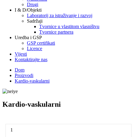
Drugi
I & D/Objekti
Laboratorij za istraživanje i razvoj
Sadržaji
Tvornice u vlastitom vlasništvu
Tvornice partnera
Uredba i GSP
GSP certifikati
Licence
Vijesti
Kontaktirajte nas
Dom
Proizvodi
Kardio-vaskularni
Kardio-vaskularni
1