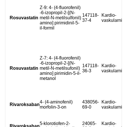
Z-9: 4- (4-fluorofenil)
-6-izopropil-2-[(N-
147118-
Kardio-
Rosuvastatin
metil-N-metilsulfonil)
37-4
vaskularni
amino] pirimidinil-5-
il-formil
Z-7: 4- (4-fluorofenil)
-6-izopropil-2-[(N-
147118-
Kardio-
Rosuvastatin
metil-N-metilsufonil)
36-3
vaskularni
amino] pirimidin-5-il-
metanol
4- (4-aminofenil)
438056-
Kardio-
Rivaroksaban
morfolin-3-on
69-0
vaskularni
5-klorotiofen-2-
24065-
Kardio-
Rivaroksaban