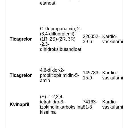
etanoat
Ciklopropanamin, 2-
(3,4-difluorofenil)-
220352-
Kardio-
Ticagrelor
(1R, 2S)-(2R, 3R)
39-6
vaskularni
-2,3-
dihidroksibutandioat
4,6-diklor-2-
145783-
Kardio-
Ticagrelor
propiltiopirimidin-5-
15-9
vaskularni
amin
(S) -1,2,3,4-
tetrahidro-3-
74163-
Kardio-
Kvinapril
izokinolinkarboksilna
81-8
vaskularni
kiselina