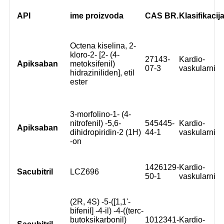
API
ime proizvoda
CAS BR.
Klasifikacij
Octena kiselina, 2-
kloro-2- [2- (4-
27143-
Kardio-
Apiksaban
metoksifenil)
07-3
vaskularni
hidraziniliden], etil
ester
3-morfolino-1- (4-
nitrofenil) -5,6-
545445-
Kardio-
Apiksaban
dihidropiridin-2 (1H)
44-1
vaskularni
-on
1426129-
Kardio-
Sacubitril
LCZ696
50-1
vaskularni
(2R, 4S) -5-([1,1'-
bifenil] -4-il) -4-((terc-
butoksikarbonil)
1012341-
Kardio-