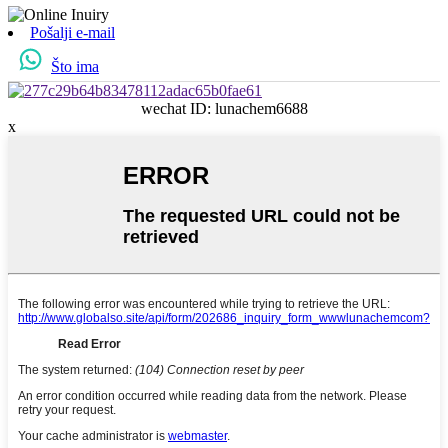
Pošalji e-mail
Što ima
wechat ID: lunachem6688
x