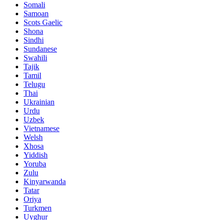
Somali
Samoan
Scots Gaelic
Shona
Sindhi
Sundanese
Swahili
Tajik
Tamil
Telugu
Thai
Ukrainian
Urdu
Uzbek
Vietnamese
Welsh
Xhosa
Yiddish
Yoruba
Zulu
Kinyarwanda
Tatar
Oriya
Turkmen
Uyghur