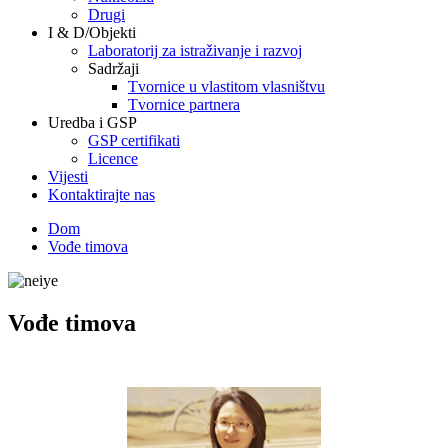
Drugi
I & D/Objekti
Laboratorij za istraživanje i razvoj
Sadržaji
Tvornice u vlastitom vlasništvu
Tvornice partnera
Uredba i GSP
GSP certifikati
Licence
Vijesti
Kontaktirajte nas
Dom
Vođe timova
Vođe timova