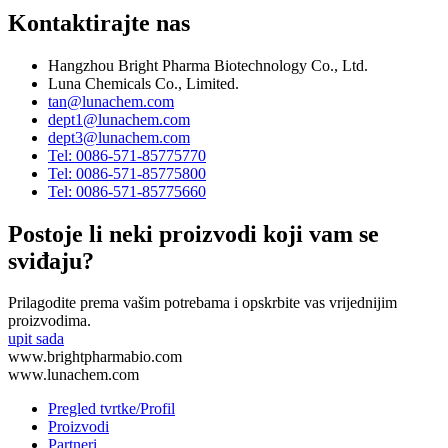
Kontaktirajte nas
Hangzhou Bright Pharma Biotechnology Co., Ltd.
Luna Chemicals Co., Limited.
tan@lunachem.com
dept1@lunachem.com
dept3@lunachem.com
Tel: 0086-571-85775770
Tel: 0086-571-85775800
Tel: 0086-571-85775660
Postoje li neki proizvodi koji vam se
sviđaju?
Prilagodite prema vašim potrebama i opskrbite vas vrijednijim
proizvodima.
upit sada
www.brightpharmabio.com
www.lunachem.com
Pregled tvrtke/Profil
Proizvodi
Partneri