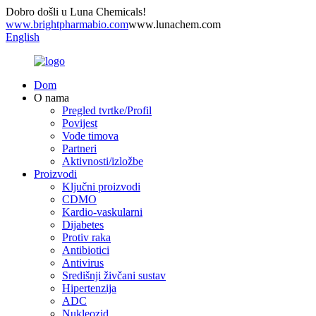
Dobro došli u Luna Chemicals!
www.brightpharmabio.com
www.lunachem.com
English
Dom
O nama
Pregled tvrtke/Profil
Povijest
Vođe timova
Partneri
Aktivnosti/izložbe
Proizvodi
Ključni proizvodi
CDMO
Kardio-vaskularni
Dijabetes
Protiv raka
Antibiotici
Antivirus
Središnji živčani sustav
Hipertenzija
ADC
Nukleozid