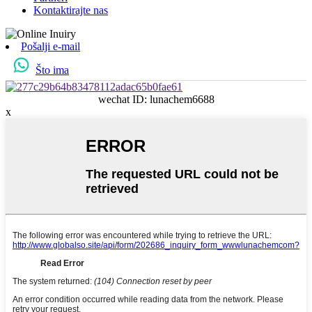
Kontaktirajte nas
Pošalji e-mail
Što ima
wechat ID: lunachem6688
x