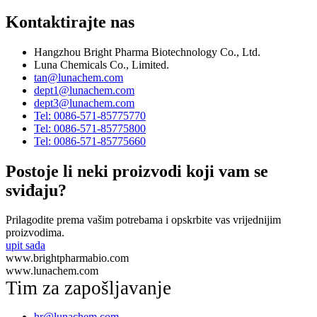
Kontaktirajte nas
Hangzhou Bright Pharma Biotechnology Co., Ltd.
Luna Chemicals Co., Limited.
tan@lunachem.com
dept1@lunachem.com
dept3@lunachem.com
Tel: 0086-571-85775770
Tel: 0086-571-85775800
Tel: 0086-571-85775660
Postoje li neki proizvodi koji vam se
sviđaju?
Prilagodite prema vašim potrebama i opskrbite vas vrijednijim
proizvodima.
upit sada
www.brightpharmabio.com
www.lunachem.com
Tim za zapošljavanje
hr@lunachem.com