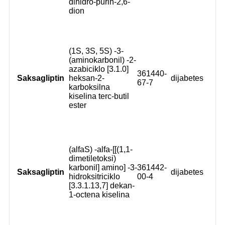
dihidro-purin-2,6-
dion
(1S, 3S, 5S) -3-
(aminokarbonil) -2-
azabiciklo [3.1.0]
361440-
Saksagliptin
heksan-2-
dijabetes
67-7
karboksilna
kiselina terc-butil
ester
(alfaS) -alfa-[[(1,1-
dimetiletoksi)
karbonil] amino] -3-
361442-
Saksagliptin
dijabetes
hidroksitriciklo
00-4
[3.3.1.13,7] dekan-
1-octena kiselina