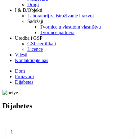
Drugi
I & D/Objekti
Laboratorij za istraživanje i razvoj
Sadržaji
Tvornice u vlastitom vlasništvu
Tvornice partnera
Uredba i GSP
GSP certifikati
Licence
Vijesti
Kontaktirajte nas
Dom
Proizvodi
Dijabetes
Dijabetes
1