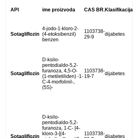
API
ime proizvoda
CAS BR.
Klasifikacija
4-jodo-1-kloro-2-
1103738-
Sotagliflozin
(4-etoksibenzil)
dijabetes
29-9
benzen
D-ksilo-
pentodialdo-5,2-
furanoza, 4,5-O-
1103738-
Sotagliflozin
dijabetes
(1-metiletiliden) -1-
19-7
C-4-morfolinil-,
(5S)-
D-ksilo-
pentodialdo-5,2-
furanoza, 1-C- [4-
kloro-3-[(4-
1103738-
Sotagliflozin
dijabetes