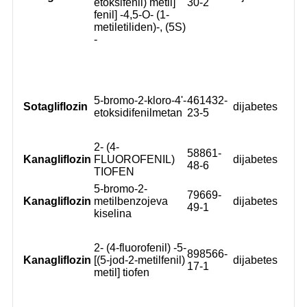
etoksifenil) metil]
30-2
fenil] -4,5-O- (1-
metiletiliden)-, (5S)
-
5-bromo-2-kloro-4'-
461432-
Sotagliflozin
dijabetes
etoksidifenilmetan
23-5
2- (4-
58861-
Kanagliflozin
FLUOROFENIL)
dijabetes
48-6
TIOFEN
5-bromo-2-
79669-
Kanagliflozin
metilbenzojeva
dijabetes
49-1
kiselina
2- (4-fluorofenil) -5-
898566-
Kanagliflozin
[(5-jod-2-metilfenil)
dijabetes
17-1
metil] tiofen