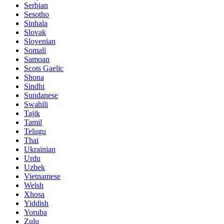
Serbian
Sesotho
Sinhala
Slovak
Slovenian
Somali
Samoan
Scots Gaelic
Shona
Sindhi
Sundanese
Swahili
Tajik
Tamil
Telugu
Thai
Ukrainian
Urdu
Uzbek
Vietnamese
Welsh
Xhosa
Yiddish
Yoruba
Zulu