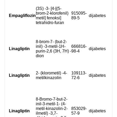
(3S) -3- [4-[(5-
brom-2-klorofenil)
915095-
Empagliflozin
dijabetes
metil] fenoksi]
89-5
tetrahidro-furan
8-brom-7- (but-2-
inil) -3-metil-1H-
666816-
Linagliptin
dijabetes
purin-2,6 (3H, 7H) -
98-4
dion
2- (klorometil) -4-
109113-
Linagliptin
dijabetes
metilkinazolin
72-6
8-Bromo-7-but-2-
inil-3-metil-1- (4-
metil-kinazolin-2-
853029-
Linagliptin
dijabetes
ilmetil) -3,7-
57-9