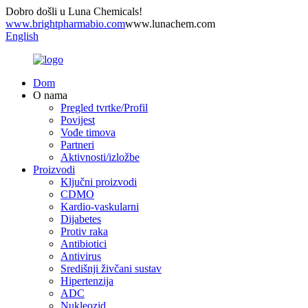
Dobro došli u Luna Chemicals!
www.brightpharmabio.com
www.lunachem.com
English
Dom
O nama
Pregled tvrtke/Profil
Povijest
Vođe timova
Partneri
Aktivnosti/izložbe
Proizvodi
Ključni proizvodi
CDMO
Kardio-vaskularni
Dijabetes
Protiv raka
Antibiotici
Antivirus
Središnji živčani sustav
Hipertenzija
ADC
Nukleozid