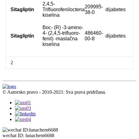
2,4,5-
209995-
Sitagliptin
Trifluorofeniloctena
dijabetes
38-0
kiselina
Boc- (R) -3-amino-
4- (2,4,5-trifluoro-
486460-
Sitagliptin
dijabetes
fenil) -maslačna
00-8
kiselina
2
© Autorsko pravo - 2010-2021: Sva prava pridržana.
wechat ID: lunachem6688