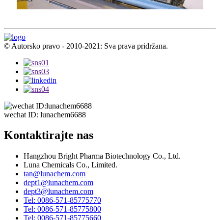
© Autorsko pravo - 2010-2021: Sva prava pridržana.
wechat ID: lunachem6688
Kontaktirajte nas
Hangzhou Bright Pharma Biotechnology Co., Ltd.
Luna Chemicals Co., Limited.
tan@lunachem.com
dept1@lunachem.com
dept3@lunachem.com
Tel: 0086-571-85775770
Tel: 0086-571-85775800
Tel: 0086-571-85775660