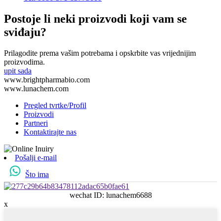
Postoje li neki proizvodi koji vam se
sviđaju?
Prilagodite prema vašim potrebama i opskrbite vas vrijednijim
proizvodima.
upit sada
www.brightpharmabio.com
www.lunachem.com
Pregled tvrtke/Profil
Proizvodi
Partneri
Kontaktirajte nas
Pošalji e-mail
Što ima
wechat ID: lunachem6688
x