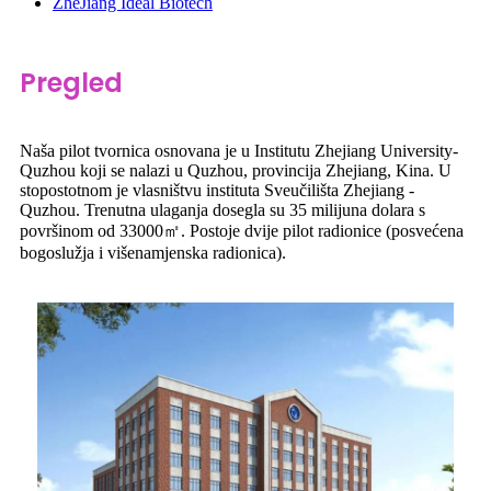
ZheJiang Ideal Biotech
Pregled
Naša pilot tvornica osnovana je u Institutu Zhejiang University-
Quzhou koji se nalazi u Quzhou, provincija Zhejiang, Kina. U
stopostotnom je vlasništvu instituta Sveučilišta Zhejiang -
Quzhou. Trenutna ulaganja dosegla su 35 milijuna dolara s
površinom od 33000㎡. Postoje dvije pilot radionice (posvećena
bogoslužja i višenamjenska radionica).