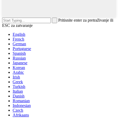
Pritisnite enter za pretraživanje ili
ESC za zatvaranje
English
French
German
Portuguese
Spanish
Russian
Japanese
Korean
Arabic
Irish
Greek
Turkish
Italian
Danish
Romanian
Indonesian
Czech
Afrikaans