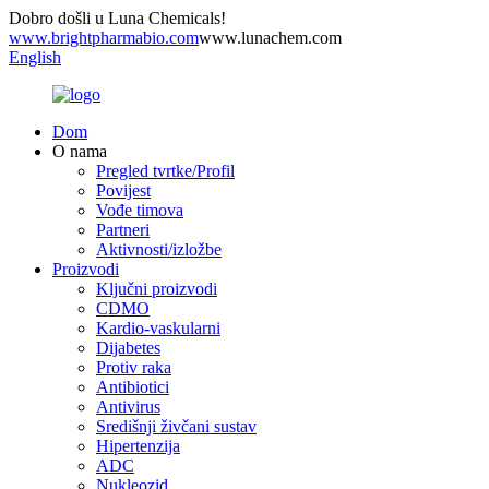
Dobro došli u Luna Chemicals!
www.brightpharmabio.com
www.lunachem.com
English
Dom
O nama
Pregled tvrtke/Profil
Povijest
Vođe timova
Partneri
Aktivnosti/izložbe
Proizvodi
Ključni proizvodi
CDMO
Kardio-vaskularni
Dijabetes
Protiv raka
Antibiotici
Antivirus
Središnji živčani sustav
Hipertenzija
ADC
Nukleozid