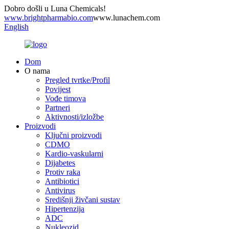
Dobro došli u Luna Chemicals!
www.brightpharmabio.com
www.lunachem.com
English
Dom
O nama
Pregled tvrtke/Profil
Povijest
Vođe timova
Partneri
Aktivnosti/izložbe
Proizvodi
Ključni proizvodi
CDMO
Kardio-vaskularni
Dijabetes
Protiv raka
Antibiotici
Antivirus
Središnji živčani sustav
Hipertenzija
ADC
Nukleozid