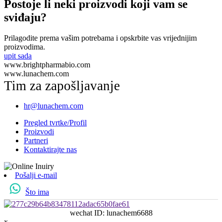
Postoje li neki proizvodi koji vam se
sviđaju?
Prilagodite prema vašim potrebama i opskrbite vas vrijednijim
proizvodima.
upit sada
www.brightpharmabio.com
www.lunachem.com
Tim za zapošljavanje
hr@lunachem.com
Pregled tvrtke/Profil
Proizvodi
Partneri
Kontaktirajte nas
Pošalji e-mail
Što ima
wechat ID: lunachem6688
x