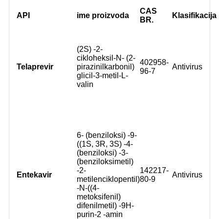
CAS
API
ime proizvoda
Klasifikacija
BR.
(2S) -2-
cikloheksil-N- (2-
402958-
Telaprevir
pirazinilkarbonil)
Antivirus
96-7
glicil-3-metil-L-
valin
6- (benziloksi) -9-
((1S, 3R, 3S) -4-
(benziloksi) -3-
(benziloksimetil)
-2-
142217-
Entekavir
Antivirus
metilenciklopentil)
80-9
-N-((4-
metoksifenil)
difenilmetil) -9H-
purin-2 -amin