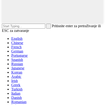
Pritisnite enter za pretraživanje ili
ESC za zatvaranje
English
Chinese
French
German
Portuguese
Spanish
Russian
Japanese
Korean
Arabic
Irish
Greek
Turkish
Italian
Danish
Romanian