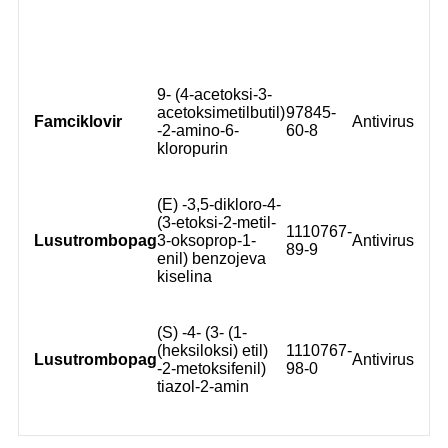
9- (4-acetoksi-3-
acetoksimetilbutil)
97845-
Famciklovir
Antivirus
-2-amino-6-
60-8
kloropurin
(E) -3,5-dikloro-4-
(3-etoksi-2-metil-
1110767-
Lusutrombopag
3-oksoprop-1-
Antivirus
89-9
enil) benzojeva
kiselina
(S) -4- (3- (1-
(heksiloksi) etil)
1110767-
Lusutrombopag
Antivirus
-2-metoksifenil)
98-0
tiazol-2-amin