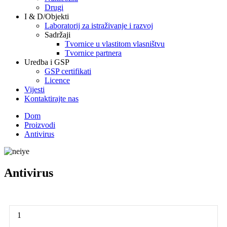
Drugi
I & D/Objekti
Laboratorij za istraživanje i razvoj
Sadržaji
Tvornice u vlastitom vlasništvu
Tvornice partnera
Uredba i GSP
GSP certifikati
Licence
Vijesti
Kontaktirajte nas
Dom
Proizvodi
Antivirus
Antivirus
1